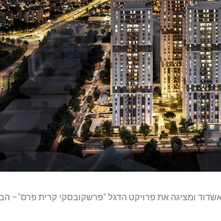
אשדוד ומציגה את פרויקט הדגל "פרשקובסקי קרית פרס"– הבש