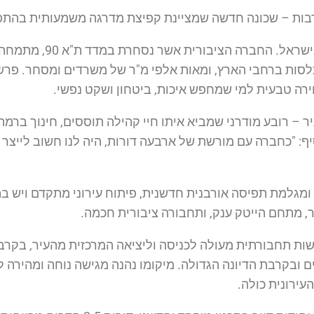
בות – שכונה חדשה שמציינת קפיצת מדרגה משמעותית בהתפ
חברת פרשקובסקי היא מהחברות ה
וכלסות ברחבי הארץ, ומאות אלפי מ"ר של משרדים ומסחר. פ
חירה טבעית למי שמחפש איכות, ביטחון ושקט נפשי.
ר – רובע מודרני שמביא איתו חיי קהילה תוססים, חינוך ברמה
סיף: "כחברה עם מורשת של ארבעה דורות, היה לנו חשוב לייצ
ומגלמת תפיסה אורבנית חדשנית, פיתוח עירוני מתקדם ויש בה
חר, מתחם הייטק ענק, ותחבורה ציבורית חכמה.
מרכז ההייטק הענק מרחק של כ-10 דקות מהים ובקרבת הדיונה הגדולה. מיקומו נהנה מגישה 
ירונית כולה.