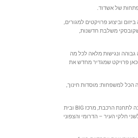
תחות של אשדוד.
מובילות בענף הנדל"ן בישראל. החברה הציבורית אשר נסחרת במדד ת"א 90, מתמחה ביזום וביצוע פרויקטים למגורים,
רשקובסקי משלבת חדשנות,
 גבוהה ונגישות מלאה לכל מה
ר כאן פרויקט שמגדיר מחדש את
 הכל למשפחות: מוסדות חינוך,
הפרויקט נבנה במיקום אסטרטגי בדרום-מזרח העיר, עם נגישות תחבורתית מעולה לכניסה וליציאה המרכזית מהעיר, בקרבה לתחנת הרכבת, מרכז BIG ובית
נוחה ומהירה לשני חלקי העיר – הדרומי והצפוני