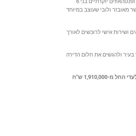
בפרויקט – ארבעה מגדלי יוקרה בני 28 קומות הכוללים 460 יחידות דיור בתכנון מוקפד וחדשני: דירות 2-5 חדרים מרווחות ופנטהאוזים יוקרתיים בני 6
ר מאובזר ולובי שעוצב במיוחד
 ושירות אישי לרוכשים לאורך
של ממש להישאר בעיר ולהגשים את חלום הדירה
פרויקט פרשקובסקי קרית פרס מציע בימים אלו הזדמנות נדירה להצטרף לרובע החדש של אשדוד במחיר השקה בלעדי החל מ-1,910,000 ש"ח